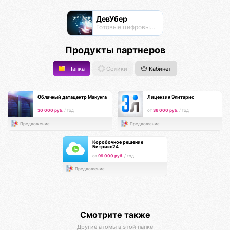
ДевУбер
Готовые цифровые решения
Продукты партнеров
Папка
Солики
Кабинет
Облачный датацентр Макунга
Лицензия Элитарис
30 000 руб.
/ год
от
36 000 руб.
/ год
Предложение
Предложение
Коробочное решение
Битрикс24
от
99 000 руб.
/ год
Предложение
Смотрите также
Другие атомы в этой папке