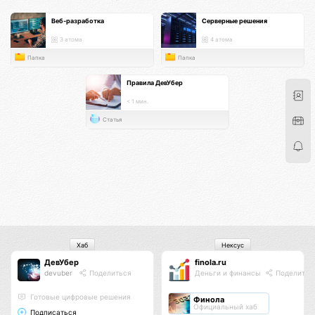
Веб-разработка
Серверные решения
3 атома
4 атома
Папка
Папка
Правила ДевУбер
< 1 мин.
Статья
Хаб
Нексус
ДевУбер
finola.ru
devuber
Поделиться
Деньги и финансы
Поделитьс
Готовые цифровые решения
Финола
Официальный хаб
Подписаться