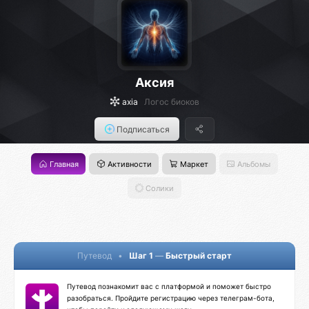
Аксия
axia
Логос биоков
Подписаться
Главная
Активности
Маркет
Альбомы
Солики
Путевод
•
Шаг 1
—
Быстрый старт
Путевод познакомит вас с платформой и поможет быстро
разобраться. Пройдите регистрацию через телеграм-бота,