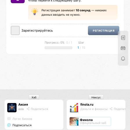
чтобы перейти к следующему шагу.
Регистрация занимает
10 секунд
— никаких
данных вводить не нужно.
Зарегистрируйтесь
РЕГИСТРАЦИЯ
Прогресс: 0%
0 / 1
Шаг
1
/ 15
Хаб
Нексус
Аксия
finola.ru
axia
Поделиться
Деньги и финансы
Поделитьс
Логос биоков
Финола
Официальный хаб
Подписаться