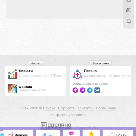
Нексус
Экосистема
finola.ru
Псиона
Деньги и финансы
Поделиться
Метаорганизм
Поделиться
Официальные ресурсы:
Финола
Официальный хаб
1995–2026 ©
Псиона
О проекте
Контакты
Соглашение
Конфиденциальность
С нами КО 🕉️
Финола
Войти