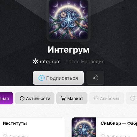
Интегрум
integrum
Логос Наследия
Подписаться
вная
Активности
Маркет
Альбомы
Институты
Симбиор — Фаб
4 объекта
8 объектов