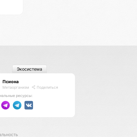
Экосистема
Псиона
Метаорганизм
Поделиться
иальные ресурсы:
альность