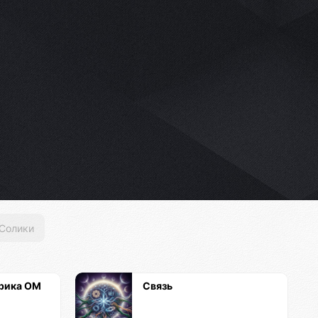
Солики
рика ОМ
Связь