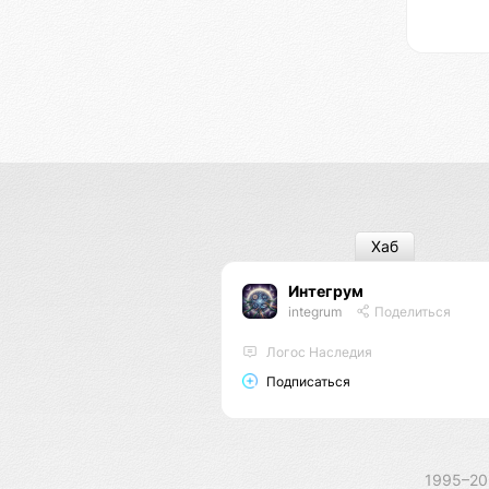
Хаб
Интегрум
integrum
Поделиться
Логос Наследия
Подписаться
1995–2