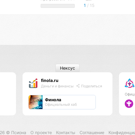
1
/ 15
Нексус
finola.ru
Деньги и финансы
Поделиться
Офиц
Финола
Официальный хаб
026 ©
Псиона
О проекте
Контакты
Соглашение
Конфиденци