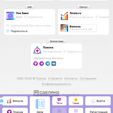
Хаб
Нексус
Пси Банк
finola.ru
bank
Поделиться
Деньги и финансы
Поделитьс
Центральный банк экосистемы
Финола
Официальный хаб
Подписаться
Экосистема
Псиона
Метаорганизм
Поделиться
Официальные ресурсы:
1995–2026 ©
Псиона
О проекте
Контакты
Соглашение
Конфиденциальность
С нами КО 🕉️
Финола
Войти
Чаты
Гринд
Псиона
Регистрация
Дела