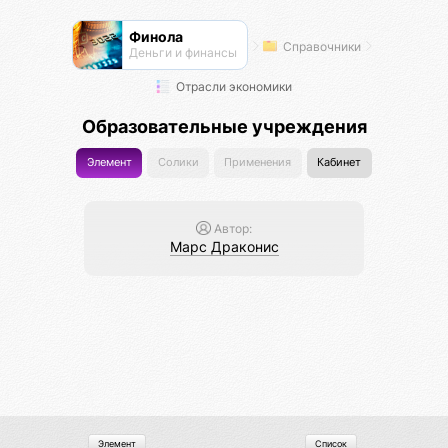
Финола
Справочники
Деньги и финансы
Отрасли экономики
Образовательные учреждения
Элемент
Солики
Применения
Кабинет
Автор:
Марс Драконис
Элемент
Список