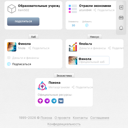
Образовательные учреждения
Отрасли экономики
item502
atom844
Поделиться
Элементы
Добавить
30
Хаб
Нексус
Финола
finola.ru
finola
Поделиться
Деньги и финансы
Поделитьс
Деньги и финансы
Финола
Официальный хаб
Подписаться
Экосистема
Псиона
Метаорганизм
Поделиться
Официальные ресурсы:
1995–2026 ©
Псиона
О проекте
Контакты
Соглашение
Конфиденциальность