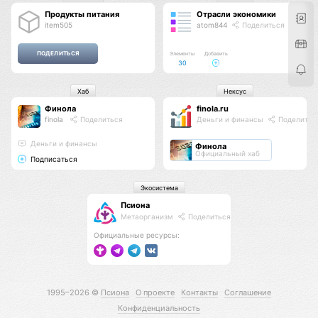
Продукты питания
Отрасли экономики
item505
atom844
Поделиться
Элементы
Добавить
30
Хаб
Нексус
Финола
finola.ru
finola
Поделиться
Деньги и финансы
Поделитьс
Деньги и финансы
Финола
Официальный хаб
Подписаться
Экосистема
Псиона
Метаорганизм
Поделиться
Официальные ресурсы:
1995–2026 ©
Псиона
О проекте
Контакты
Соглашение
Конфиденциальность