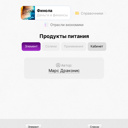
Финола
Справочники
Деньги и финансы
Отрасли экономики
Продукты питания
Элемент
Солики
Применения
Кабинет
Автор:
Марс Драконис
Элемент
Список