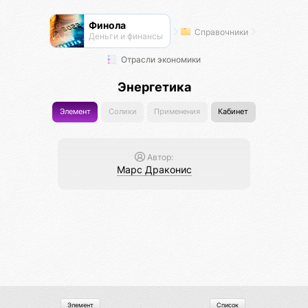
Финола
Справочники
Деньги и финансы
Отрасли экономики
Энергетика
Элемент
Солики
Применения
Кабинет
Автор:
Марс Драконис
Элемент
Список