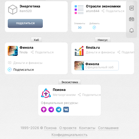
Энергетика
Отрасли экономики
item520
atom844
Поделиться
Элементы
Добавить
30
Хаб
Нексус
Финола
finola.ru
finola
Поделиться
Деньги и финансы
Поделитьс
Деньги и финансы
Финола
Официальный хаб
Подписаться
Экосистема
Псиона
Метаорганизм
Поделиться
Официальные ресурсы:
1995–2026 ©
Псиона
О проекте
Контакты
Соглашение
Конфиденциальность