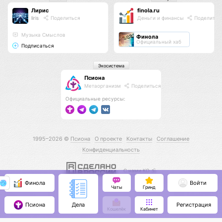
Лирис
finola.ru
liris
Поделиться
Деньги и финансы
Поделитьс
Музыка Смыслов
Финола
Официальный хаб
Подписаться
Экосистема
Псиона
Метаорганизм
Поделиться
Официальные ресурсы:
1995–2026 ©
Псиона
О проекте
Контакты
Соглашение
Конфиденциальность
С нами КО 🕉️
Финола
Войти
Чаты
Гринд
Псиона
Регистрация
Дела
Кошелёк
Кабинет