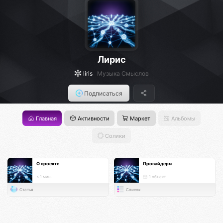
Лирис
liris
Музыка Смыслов
Подписаться
Главная
Активности
Маркет
Альбомы
Солики
О проекте
Провайдеры
< 1 мин.
1 объект
Статья
Список