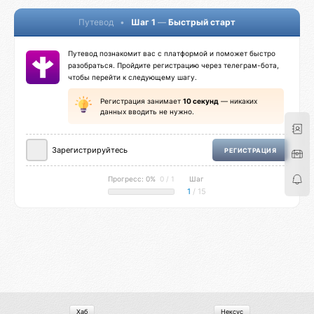
Путевод
•
Шаг 1
—
Быстрый старт
Путевод познакомит вас с платформой и поможет быстро
разобраться. Пройдите регистрацию через телеграм-бота,
чтобы перейти к следующему шагу.
Регистрация занимает
10 секунд
— никаких
данных вводить не нужно.
Зарегистрируйтесь
РЕГИСТРАЦИЯ
Прогресс: 0%
0 / 1
Шаг
1
/ 15
Хаб
Нексус